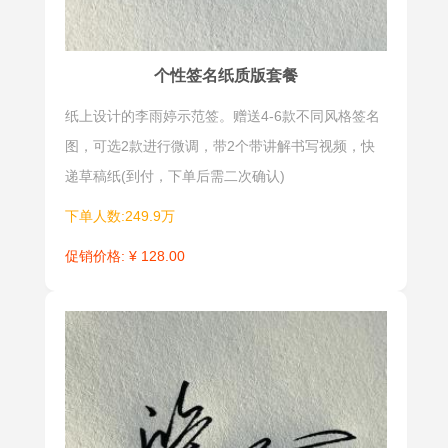
干个字的相
个人的独特
同偏旁合而
魅力和个性
为一或将若
特点。它可
个性签名纸质版套餐
干个字组合
以突出个人
纸上设计的李雨婷示范签。赠送4-6款不同风格签名
成一个图案
姓名的重要
图，可选2款进行微调，带2个带讲解书写视频，快
的设计方
性，让名字
递草稿纸(到付，下单后需二次确认)
法，细品之
更加生动和
下回味无
有趣，同时
下单人数:249.9万
穷。有楷
也可以增加
促销价格: ¥ 128.00
书、行书、
个人品牌的
行草书、草
识别度和专
书合文等各
业感。明星
种类型，设
签设计灵活
计性很强，
多样，适用
富情趣，有
于各种场
匠心，反摹
合，如名