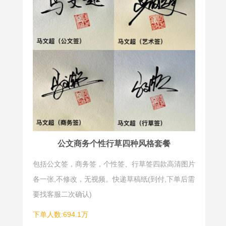
字相连，情
业、考试需
谊共“签”，
用到楷书签
二人名字相
名，这些场
结合，设计
合的签名都
出来的签
要求规书写
名，有着非
规范，易于
同一般的纪
识别。同时
念意义。一
字的大小、
般采取合文
方向、长
签的设计手
短、收放的
公文商务个性行草四种风格套餐
法，笔画相
合理组合是
包括公文签，商务签，个性签、行草签四款高清图片
互借用，但
正书类签名
各一张,不修改，无视频。快递草稿纸(到付,下单后需
这种签法实
美观大方的
要找客服二次确认)
用性不强，
关键，所以
一般用在婚
楷书签名同
下单人数:694.1万
纱照上或者
样需要精心