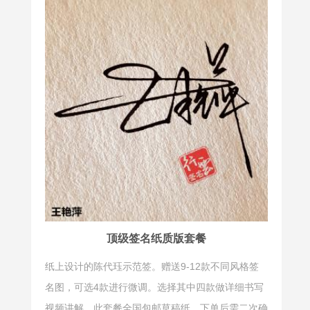
防伪签
托底签
防伪签是为
托底签是指
防止别人仿
在签名区域
冒而设计的
内先画一长
特殊签名。
横线，然后
此款式布局
在横线的一
慎密，图式
端或中间进
变化多端。
行签名，以
通常用在商
便后续签署
务资信、票
者在其上方
据、银行卡
签名。
等一切不能
顶级签名纸质版套餐
让人仿冒的
纸上设计的陈代珏示范签。赠送9-12款不同风格签
场合。常见
名图，可选4款进行微调。选择其中四款做详细书写
的防伪有反
视频讲解，此套餐全国包邮草稿纸，下单后需二次确