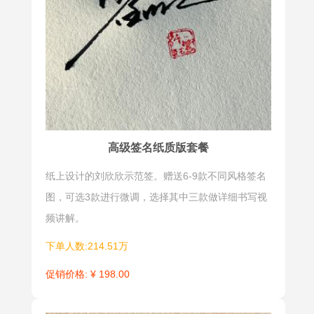
仿力强。
片、签名文
件、社交媒
体等，是一
种展示个人
风格和个性
的有趣方
式。其灵活
多样性使其
高级签名纸质版套餐
成为展示个
纸上设计的刘欣欣示范签。赠送6-9款不同风格签名
人风格和个
图，可选3款进行微调，选择其中三款做详细书写视
性的有趣方
频讲解。
式，让人们
在各种场合
下单人数:214.51万
中更加突出
促销价格: ¥ 198.00
和独特。