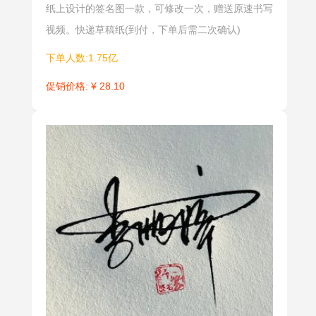
纸上设计的签名图一款，可修改一次，赠送原速书写
形式，中国
自我标识。
视频。快递草稿纸(到付，下单后需二次确认)
的少数书法
及日本的象
下单人数:1.75亿
书也有很好
促销价格: ¥ 28.10
的的借鉴作
用。
合文签
明星签
合文签是一
明星签是一
种很有中国
种个性化的
民间艺术特
签名设计形
色的签名，
式，通过独
往往二或三
特的字体、
字合一，将
排版和装饰
名字中的若
元素，展现