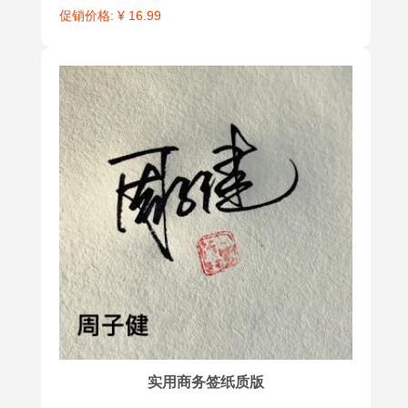
促销价格: ¥ 16.99
自己留做纪
设计（或叫
念收藏。
书写示
范）。
竖式签
英文签
竖式签是这
英文签是线
种签名形势
条流畅、结
源于中国传
构圆润，简
统书写习
洁生动。表
惯，从笔画
现风格轻快
的承接到章
活泼，优雅
法布局均可
随意。主要
参照行草书
用在涉外场
法，特别是
合的签名及
实用商务签纸质版
草书的书写
时尚意味的