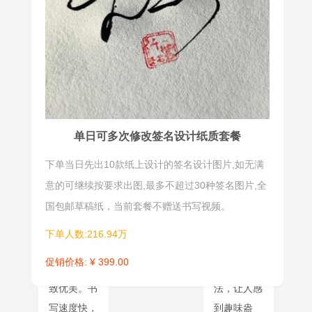
一笔签是以
仿英文签名
草书为基
是一种让人
础，整体书
产生视觉上
写一气呵
英文字符错
成，洒脱豪
觉的签名风
放、简洁大
格。仔细观
方，令人印
察可以发现
单日可多次修改签名设计纸质套餐
象深刻。相
其中实际隐
下单当日先出10款纸上设计的签名设计图片,如无满
较于公务签
藏着中文字
意的可继续按要求出图,最多不超过30种签名图片,全
名，更为简
符。这种中
国包邮草稿纸，当前套餐不赠送书写视频。
洁省略但仍
西合璧的签
具可识性，
名风格，以
下单人数:216.94万
结体夸张简
偷换概念的
促销价格: ¥ 399.00
洁，造型别
轻喜剧手
致优美。书
法，让人感
写速度快，
到趣味盎