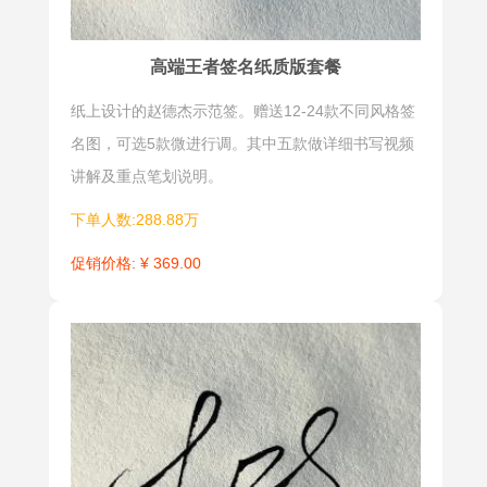
强的趣味
融进西文字
性、欣赏
母的花体写
性，字中有
法，结体迂
高端王者签名纸质版套餐
画、画中有
回婉转，线
纸上设计的赵德杰示范签。赠送12-24款不同风格签
字。书法艺
条婀娜柔
名图，可选5款微进行调。其中五款做详细书写视频
术和平面设
美，节奏起
讲解及重点笔划说明。
计的完美结
伏鲜明，改
合，让人过
类签名生
下单人数:288.88万
目不忘。但
动，俏皮、
促销价格: ¥ 369.00
实用性不是
有情趣，人
很强，适合
见人爱，深
一些特殊职
受大中学
业朋友使
生，女士们
用。
的喜爱。
一笔签
仿英签