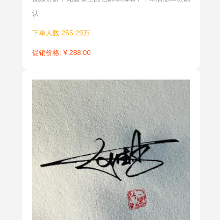
书、嵌字、
认
笔画复杂等
手法。适合
下单人数:255.29万
公司高层领
促销价格: ¥ 288.00
导、财务总
监等要职人
士。
意象签
花体签
意象签是根
花体签一款
据个人的职
是极富特色
业和爱好，
的签法，设
设计出图形
计构图和学
风格的签
习有一定的
名，具有很
难度，笔法