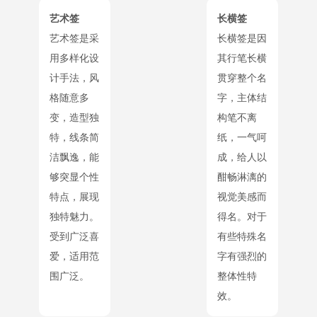
艺术签
长横签
艺术签是采
长横签是因
用多样化设
其行笔长横
计手法，风
贯穿整个名
格随意多
字，主体结
变，造型独
构笔不离
特，线条简
纸，一气呵
洁飘逸，能
成，给人以
够突显个性
酣畅淋漓的
特点，展现
视觉美感而
独特魅力。
得名。对于
受到广泛喜
有些特殊名
爱，适用范
字有强烈的
围广泛。
整体性特
效。