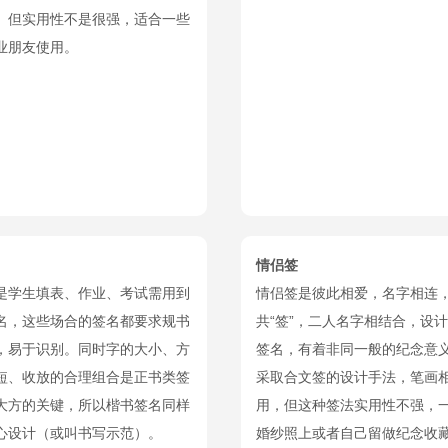
。但实用性不是很强，适合一些
业朋友使用。
情侣签
是学生填表、作业、考试需用到
情侣签是彼此相爱，名字相连
名，这些场合的签名都要求规书
共“签”，二人名字相结合，设
，易于识别。同时字的大小、方
签名，有着非同一般的纪念意
短、收放的合理组合是正书类签
采取合文签的设计手法，笔画
大方的关键，所以楷书签名同样
用，但这种签法实用性不强，
心设计（或叫书写示范）。
婚纱照上或者自己留做纪念收