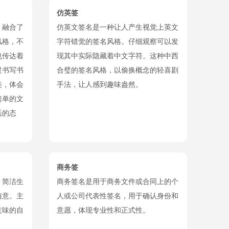
仿英签
，融合了
仿英文签名是一种让人产生视觉上英文
风格，不
字符错觉的签名风格。仔细观察可以发
也传达着
现其中实际隐藏着中文字符。这种中西
过书写书
合璧的签名风格，以偷换概念的轻喜剧
美，体会
手法，让人感到趣味盎然。
简单的文
活的态
商务签
，简洁生
商务签名是用于商务文件或合同上的个
随意。主
人或公司代表性签名，用于确认身份和
意味的自
意愿，体现专业性和正式性。