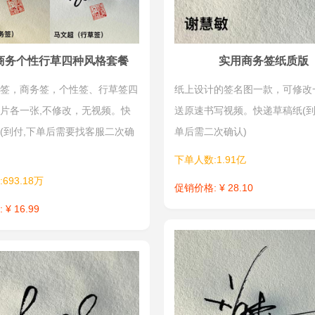
商务个性行草四种风格套餐
实用商务签纸质版
签，商务签，个性签、行草签四
纸上设计的签名图一款，可修改
片各一张,不修改，无视频。快
送原速书写视频。快递草稿纸(
(到付,下单后需要找客服二次确
单后需二次确认)
下单人数:1.91亿
693.18万
促销价格: ¥ 28.10
¥ 16.99