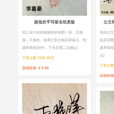
超低价手写签名纸质版
公文
纸上设计的风格随机的单图一张，无视
包括公文
频，不修改。如果已多次购买请备注。快
款高清图
递草稿纸(到付，下单后需二次确认)
递草稿纸
认)
下单人数:7650.49万
下单人数:
促销价格: ¥ 9.99
促销价格: 