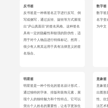
反书签
数字签
反书签是一种将签名正字进行反写、倒
数字签
写或侧写，通过反转、旋转等方式展现
名字变
出“庐山真面目”的签名风格。这种签名
为中文
具有一定的隐蔽性和较强的防伪性，适
用于对个人物品进行特殊标记。然而，
很少有人将其运用于具有法律意义的签
名场合。
明星签
意象签
明星签是一种个性化的签名设计形式，
意象签
通过独特的字体、排版和装饰元素，展
出图形
现个人的独特魅力和个性特点。它可以
性、欣
突出个人姓名的重要性，让名字更加生
法艺术