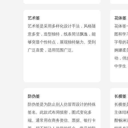
艺术签
花体签
艺术签是采用多样化设计手法，风格随
花体签
意多变，造型独特，线条简洁飘逸，能
图和学
够突显个性特点，展现独特魅力。受到
字母的
广泛喜爱，适用范围广泛。
婀娜柔
动，俏
中学生
防伪签
长横签
防伪签是为防止别人仿冒而设计的特殊
长横签
签名。此款式布局慎密，图式变化多
主体结
端。通常用在商务资信、票据、银行卡
酣畅淋