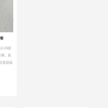
餐
-24款
行调。其
点笔划说