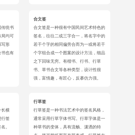
合文签
国传统书
合文签是一种很有中国民间艺术特色的
布局均可
签名，往往二或三字合一，将名字中的
书写形
若干个字的相同偏旁合而为一或将若干
象书也有
个字组合成一个图案的设计方法，细品
之下回味无穷。有楷书、行书、行草
书、草书合文等各种类型，设计性很
强，富情趣，有匠心，反摹仿力强。
行草签
一长横
行草签是一种书法艺术中的签名风格，
进行签
通常采用行草字体书写。行草字体是一
签名。
种草书的变体，具有流畅、潇洒的特