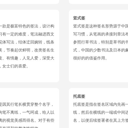
竖式签
一款是极富特色的签法，设计构
竖式签是这种签名形势源于中
习有一定的难度，笔法融进西文
写习惯，从笔画的承接到章法
花体写法，结体迂回婉转，线条
参照行草书法，特别是草书的
美，节奏起伏鲜明，改类签名生
式，中国的少数书法及日本的
皮、有情趣，人见人爱，深受大
很好的的借鉴作用。
，女士们的喜爱。
托底签
是因其行笔长横贯穿整个名字，
托底签是指在签名区域内先画
构笔不离纸，一气呵成，给人以
线，然后在横线的一端或中间
漓的视觉美感而得名。对于有些
名，以便后续签署者在其上方