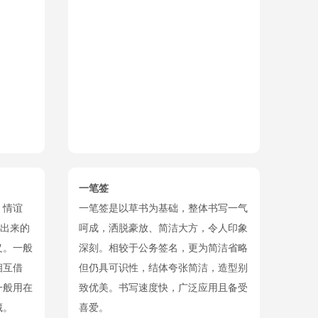
一笔签
，情谊
一笔签是以草书为基础，整体书写一气
计出来的
呵成，洒脱豪放、简洁大方，令人印象
义。一般
深刻。相较于公务签名，更为简洁省略
相互借
但仍具可识性，结体夸张简洁，造型别
一般用在
致优美。书写速度快，广泛应用且备受
藏。
喜爱。