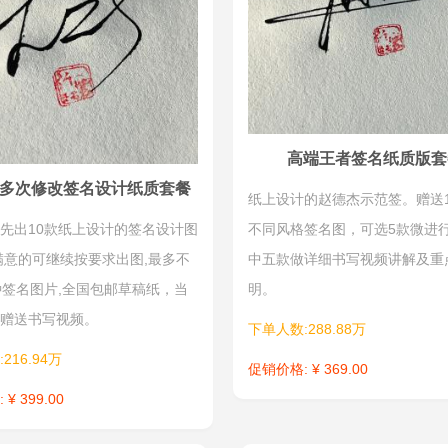
高端王者签名纸质版套
多次修改签名设计纸质套餐
纸上设计的赵德杰示范签。赠送12
先出10款纸上设计的签名设计图
不同风格签名图，可选5款微进
满意的可继续按要求出图,最多不
中五款做详细书写视频讲解及重
种签名图片,全国包邮草稿纸，当
明。
赠送书写视频。
下单人数:288.88万
216.94万
促销价格: ¥ 369.00
¥ 399.00